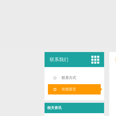
联系我们
联系方式
在线留言
相关资讯