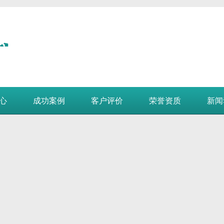
心
成功案例
客户评价
荣誉资质
新闻