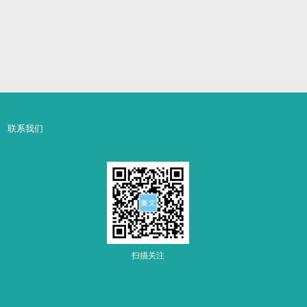
联系我们
扫描关注