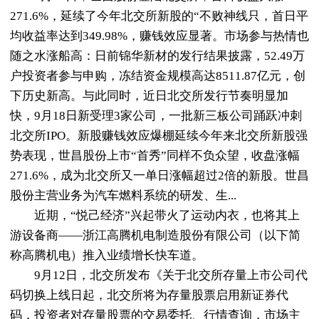
271.6%，延续了今年北交所新股的“不败神线只，首日平
均收益率达到349.98%，赚钱效应显著。市场参与热情也
随之水涨船高：日前锦华新材的发行结果披露，52.49万
户投资者参与申购，冻结资金规模高达8511.87亿元，创
下历史新高。与此同时，近日北交所发行节奏明显加
快，9月18日新受理3家公司，一批新三板公司踊跃冲刺
北交所IPO。新股赚钱效应爆棚延续今年来北交所新股强
势表现，世昌股份上市“首秀”同样不负众望，收盘涨幅
271.6%，成为北交所又一单日涨幅超过2倍的新股。世昌
股份主营业务为汽车燃料系统的研发、生...
近期，“悦己经济”兴起带火了运动内衣，也将其上
游设备商——浙江高腾机电制造股份有限公司（以下简
称高腾机电）推入业绩增长快车道。
9月12日，北交所发布《关于北交所存量上市公司代
码切换上线日起，北交所将为存量股票启用新证券代
码，投资者对存量股票的交易委托、行情查询，市场主