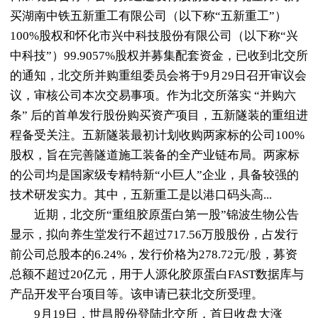
买湖南中铁五新重工有限公司（以下称“五新重工”）
100%股权和怀化市兴中科技股份有限公司（以下称“兴
中科技”）99.9057%股权并募集配套资金，已收到北交所
的通知，北交所并购重组委员会将于9月29日召开审议会
议，审核公司本次交易事项。作为北交所落实 “并购六
条” 后的首单发行股份购买资产项目，五新隧装的重组进
程备受关注。五新隧装最初计划收购两家标的公司100%
股权，旨在完善隧道施工装备的全产业链布局。两家标
的公司均是国家级专精特新“小巨人”企业，具备较强的
技术研发实力。其中，五新重工是以港口码头高...
近期，北交所“重组胶原蛋白第一股”锦波生物公告
显示，拟向养生堂发行不超过717.56万股股份，占发行
前公司总股本的6.24%，发行价格为278.72元/股，募资
总额不超过20亿元，用于人源化胶原蛋白FAST数据库与
产品开发平台项目等。该申请已获北交所受理。
9月19日，世昌股份登陆北交所，首日收盘大涨